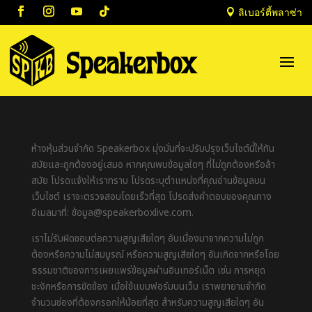

ลิเบอร์ตี้พลาซ่า
ห้างหุ้นส่วนจำกัด Speakerbox มุ่งมั่นที่จะปรับปรุงเว็บไซต์นี้ให้ทัน
สมัยและถูกต้องอยู่เสมอ หากคุณพบข้อมูลใดๆ ที่ไม่ถูกต้องหรือล้า
สมัย โปรดแจ้งให้เราทราบ โปรดระบุตำแหน่งที่คุณอ่านข้อมูลบน
เว็บไซต์ เราจะตรวจสอบโดยเร็วที่สุด โปรดส่งคำตอบของคุณทาง
อีเมลมาที่:
ข้อมูล@
speakerboxlive.com
.
เราไม่รับผิดชอบต่อความสูญเสียใดๆ อันเนื่องมาจากความไม่ถูก
ต้องหรือความไม่สมบูรณ์ หรือความสูญเสียใดๆ อันเกิดจากหรือโดย
ธรรมชาติของการเผยแพร่ข้อมูลผ่านอินเทอร์เน็ต เช่น การหยุด
ชะงักหรือการขัดข้อง เมื่อใช้แบบฟอร์มบนเว็บ เราพยายามจำกัด
จำนวนช่องที่ต้องกรอกให้น้อยที่สุด สำหรับความสูญเสียใดๆ อัน