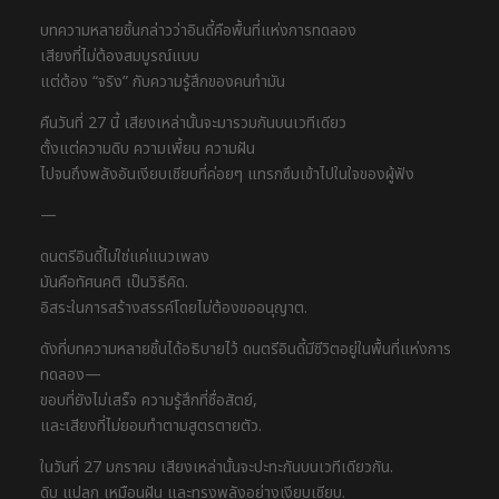
บทความหลายชิ้นกล่าวว่าอินดี้คือพื้นที่แห่งการทดลอง
เสียงที่ไม่ต้องสมบูรณ์แบบ
แต่ต้อง “จริง” กับความรู้สึกของคนทำมัน
คืนวันที่ 27 นี้ เสียงเหล่านั้นจะมารวมกันบนเวทีเดียว
ตั้งแต่ความดิบ ความเพี้ยน ความฝัน
ไปจนถึงพลังอันเงียบเชียบที่ค่อยๆ แทรกซึมเข้าไปในใจของผู้ฟัง
—
ดนตรีอินดี้ไม่ใช่แค่แนวเพลง
มันคือทัศนคติ เป็นวิธีคิด.
อิสระในการสร้างสรรค์โดยไม่ต้องขออนุญาต.
ดังที่บทความหลายชิ้นได้อธิบายไว้ ดนตรีอินดี้มีชีวิตอยู่ในพื้นที่แห่งการ
ทดลอง—
ขอบที่ยังไม่เสร็จ ความรู้สึกที่ซื่อสัตย์,
และเสียงที่ไม่ยอมทำตามสูตรตายตัว.
ในวันที่ 27 มกราคม เสียงเหล่านั้นจะปะทะกันบนเวทีเดียวกัน.
ดิบ แปลก เหมือนฝัน และทรงพลังอย่างเงียบเชียบ.